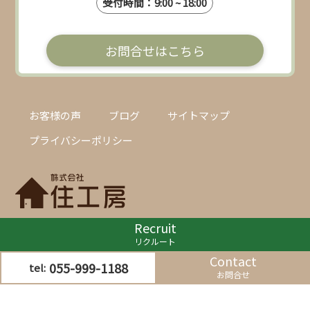
受付時間：9:00 ~ 18:00
お問合せはこちら
お客様の声
ブログ
サイトマップ
プライバシーポリシー
Recruit
〒411-0031
リクルート
静岡県三島市幸原町1-1-10 銀杏館
Contact
055-999-1188
tel:
お問合せ
©株式会社住工房 All Rights Reserved.