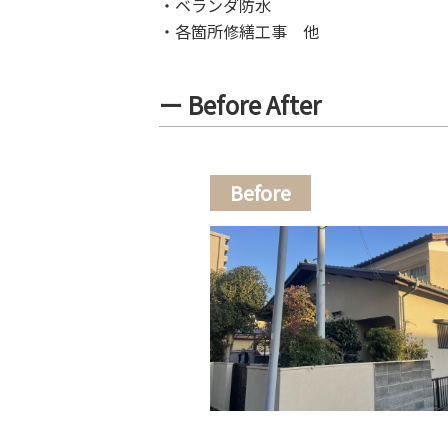
・ベランダ防水
・各箇所修繕工事 他
ー Before After
Before