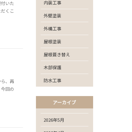
内装工事
根付いた
ただくこ
外壁塗装
外構工事
屋根塗装
屋根葺き替え
木部保護
防水工事
から、再
、今回の
アーカイブ
2026年5月