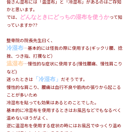
皆さん湿布には「温湿布」と「冷湿布」があるのはご存知
かと思います。
どんなときにどっちの湿布を使うか
では、
って知
っていますか??
整骨院の院長先生曰く、
冷湿布
…基本的には怪我の際に使用する(ギックリ腰、捻
挫、つき指、打撲など）
温湿布
…慢性的な症状に使用する(慢性腰痛、慢性肩こり
など)
「冷湿布」
迷ったときは
だそうです。
慢性的な肩こり、腰痛は血行不良や筋肉の張りから起こる
ことが多いため
冷湿布を貼っても効果はあるとのことでした。
基本的に冷湿布を使用するときはお風呂などでもなるべく
温めないほうがよく、
逆に温湿布を使用する症状の時にはお風呂でゆっくり温め