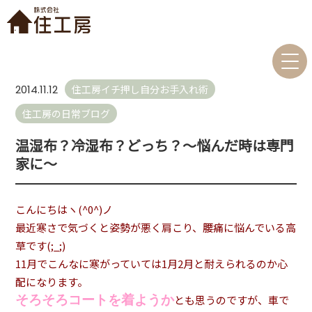
住工房イチ押し自分お手入れ術
2014.11.12
住工房の日常ブログ
温湿布？冷湿布？どっち？～悩んだ時は専門
家に～
こんにちはヽ(^0^)ノ
最近寒さで気づくと姿勢が悪く肩こり、腰痛に悩んでいる高
草です(;_;)
11月でこんなに寒がっていては1月2月と耐えられるのか心
配になります。
そろそろコートを着ようか
とも思うのですが、車で