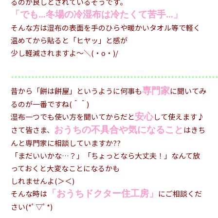
るのが良しとされているそうです。
「でも…冬場の冷湿布は冷たくて苦手…」
そんな方は湿布の表面を手のひらや暖かいタオル等で軽く
温めてから貼ると「ヒヤッ」と感が
少し軽減されますよ～＼(・o・)/
************************************************************
専門家
昔から「餅は餅屋」というように何事も
に聞いてみ
るのが一番ですね(＾＾)
安心
湿布一つでも使い方を聞いてからだと
して使えます♪
おうちの不具合や気になること
さて皆さま
、
はきち
んと専門家に相談していますか??
「まだいいかな…？」「ちょっとなら大丈夫！」なんて放
っておくと大変なことになるかも
しれませんよ(＞＜)
「おうちドクター住工房」
そんな時は
にご相談くだ
さい(*ﾟ▽ﾟ*)