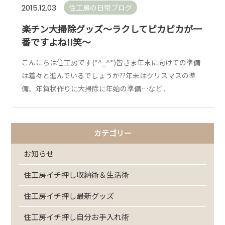
住工房の日常ブログ
2015.12.03
楽チン大掃除グッズ～ラクしてピカピカが一
番ですよね!!笑～
こんにちは住工房です(*^_^*)皆さま年末に向けての準備
は着々と進んでいるでしょうか??年末はクリスマスの準
備、年賀状作りに大掃除に年始の準備…など...
カテゴリー
お知らせ
住工房イチ押し収納術＆生活術
住工房イチ押し最新グッズ
住工房イチ押し自分お手入れ術