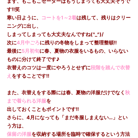
まず、もこもこセーターはもうしまっても大丈夫そうで
す!!笑
寒い日ように、
コートを1～2着
は残して、残りはクリー
ニングに出し、
しまってしまっても大丈夫なんですね(^_^)/
次に
4月中ごろ
に残りの冬物をしまって整理整頓!!
最後に
5月初旬
に春、夏物の衣服をいるもの、いらない
ものに分けて終了です♪
衣替えのコツは一度にやろうとせずに
段階を踏んで衣替
え
をすることです!!
また、衣替えをする際には春、夏物の洋服だけでなく
秋
まで着られる洋服
を
出しておくこともポイントです!!
さらに、4月になっても「まだ冬服しまえない…」とい
う方は、
保留の洋服
を収納する場所を臨時で確保するという方法