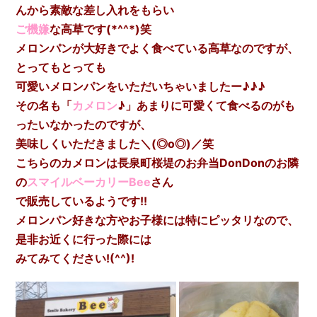
んから素敵な差し入れをもらい
ご機嫌
な高草です(*^^*)笑
メロンパンが大好きでよく食べている高草なのですが、
とってもとっても
可愛いメロンパンを
いただいちゃいましたー♪♪♪
その名も「
カメロン
♪」あまりに可愛くて食べるのがも
ったいなかったのですが、
美味しくいただきました＼(◎o◎)／笑
こちらのカメロンは長泉町桜堤のお弁当DonDonのお隣
の
スマイルベーカリーBee
さん
で販売しているようです!!
メロンパン好きな方やお子様には特にピッタリなので、
是非お近くに行った際には
みてみてください!(^^)!