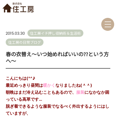
住工房イチ押し収納術＆生活術
2015.03.30
住工房の日常ブログ
春の衣替え～いつ始めればいいの??という方
へ～
こんにちは(^^♪
最近めっきり昼間は
暖かく
なりましたね(＾＾)
朝晩はまだ冷え込むこともあるので、
服装
になかなか困
っている高草です…
脱ぎ着できるような服装でなるべく外出するようにはし
ていますが、