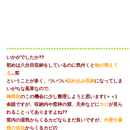
***********************************************
いかがでしたか??
初めは八分目収納をしているのに気付くと
物が増えて
る
…笑
ということが多く、ついつい
詰め込み収納
になってしま
いがちな高草なので、
梅雨前
のこの機会に少し整理しようと思います(＞＜)
余談ですが、収納内や窓枠の淵、天井などに
カビ
が見ら
れることってありますよね??
室内の湿気からくるカビならまだ良いですが、
外壁や屋
根の劣化
からくるカビの