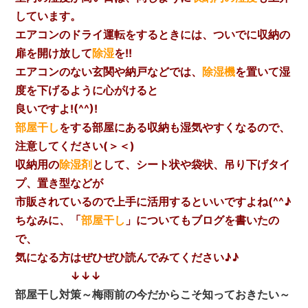
しています。
エアコンのドライ運転をするときには、ついでに収納の
扉を開け放して
除湿
を!!
エアコンのない玄関や納戸などでは、
除湿機
を置いて湿
度を下げるように心がけると
良いですよ!(^^)!
部屋干し
をする部屋にある収納も湿気やすくなるので、
注意してください(＞＜)
収納用の
除湿剤
として、シート状や袋状、吊り下げタイ
プ、置き型などが
市販されているので
上手に活用するといいですよね(^^♪
ちなみに、「
部屋干し
」についてもブログを書いたの
で、
気になる方はぜひぜひ読んでみてください♪♪
↓↓↓
部屋干し対策～梅雨前の今だからこそ知っておきたい～