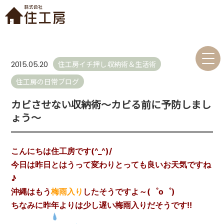
住工房イチ押し収納術＆生活術
2015.05.20
住工房の日常ブログ
カビさせない収納術～カビる前に予防しまし
ょう～
こんにちは住工房です(^_^)/
今日は昨日とはうって変わりとっても良いお天気ですね
♪
沖縄はもう
梅雨入り
したそうですよ～(゜o゜)
ちなみに昨年よりは少し遅い梅雨入りだそうです!!