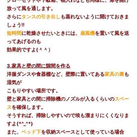
放って風を通します。
さらに
タンスの引き出し
も蒸れないように開けておきま
しょう!!
短時間
に乾燥させたいときには、
扇風機
を置いて風を送
ってあげるのも
効果的ですよ(＾＾）
3.家具と壁の間に隙間を作る
洋服ダンスや食器棚など、壁際に置いてある
家具の裏
も
湿気が
こもりやすい場所です。
壁と家具との間に掃除機のノズルが入るくらいの
スペー
ス
を確保します。
そうすれば、掃除しやすいので埃も溜まりにくくなりま
すよ(*^_^*)
また、
ベッド下
を収納スペースとして使っている場合