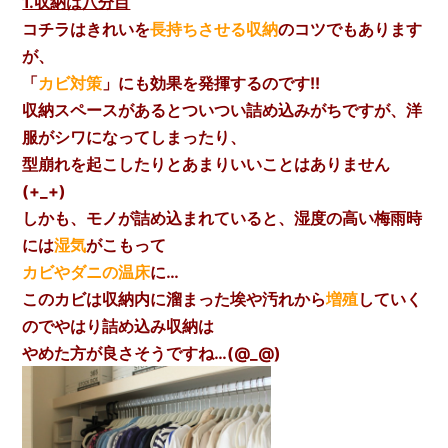
1.収納は八分目
コチラはきれいを
長持ちさせる収納
のコツでもあります
が、
「
カビ対策
」にも効果を発揮するのです!!
収納スペースがあるとついつい詰め込みがちですが、洋
服がシワになってしまったり、
型崩れを起こしたりとあまりいいことはありません
(+_+)
しかも、モノが詰め込まれていると、湿度の高い梅雨時
には
湿気
がこもって
カビやダニの温床
に…
このカビは収納内に溜まった埃や汚れから
増殖
していく
のでやはり詰め込み収納は
やめた方が良さそうですね…(@_@)