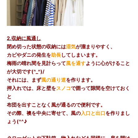
2.収納に風通し
閉め切った状態の収納には
湿気
が溜まりやすく、
カビやダニの発生を
助長
してしまいます。
梅雨の晴れ間を見計らって
風を通す
ように心がけること
が大切です(^_^)/
それには、まず
風の通り道
を作ります。
押入れでは、床と壁を
スノコ
で囲って隙間を空けておく
と
布団を出すことなく風が通るので
便利です。
その際、襖を中央に寄せて、風の
入口と出口
を作りまし
ょう(^^♪
クローゼットや下駄箱、物入れなども同様に、扉を開け