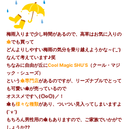
梅雨入りまで少し時間があるので、高草はお気に入りの
傘
でも買って
どんよりしやすい梅雨の気分を乗り越えようかな～(‘_’)
なんて考えています♪笑
ちなみに自由が丘に
Cool Magic SHU’S
（クール・マジ
ック・シューズ）
という
傘専門店
があるのですが、リーズナブルでとって
も可愛い傘が売っているので
オススメです＼(◎o◎)／！
傘も
様々な種類
があり、ついつい見入ってしまいますよ
(‘ｖ’)
もちろん男性用の傘もありますので、ご家族でいかがで
しょうか??