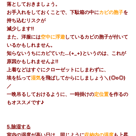
落としておきましょう。
お手入れをしておくことで、下駄箱の中に
カビの胞子
を
持ち込むリスクが
減少します!!
また、洋服には
空中に浮遊
しているカビの胞子が付いて
いるかもしれません。
知らないうちにカビていた…(+_+)
というのは、これが
原因かもしれませんよ!!
上着などはすぐにクローゼットにしまわずに、
埃を払って
湿気
を飛ばしてからにしましょう＼(◎o◎)
／
一晩吊るしておけるように、一時掛けの
定位置
を作るの
もオススメです♪
5.除湿する
室内の湿度が高い日は、同じように
収納内の湿度
も上昇