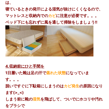
は、
寝ているときの発汗による湿気が
抜けにくくなるので、
マットレスと収納内での
カビ
に注意が必要です。。。
ベッド下にも忘れずに風を通して掃除をしましょう!!
4.収納前にひと手間を
1日履いた靴は足の汗で
蒸れた状態
になっていま
す。。。
脱いですぐに下駄箱にしまうのは
カビ発生
の原因になり
ます(>_<)
しまう前に靴の
湿気
を飛ばして、ついでにホコリや汚れ
をブラシで