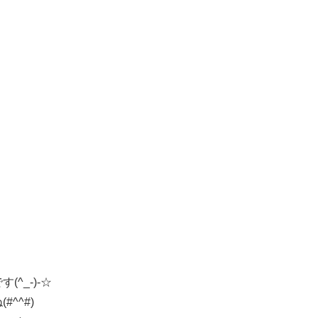
^_-)-☆
^^#)