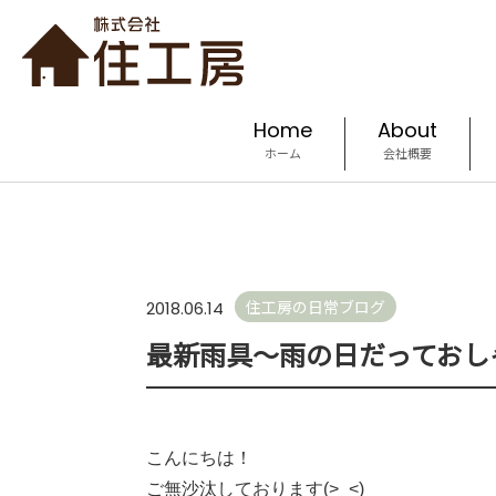
Home
About
ホーム
会社概要
住工房の日常ブログ
2018.06.14
最新雨具～雨の日だっておし
こんにちは！
ご無沙汰しております(>_<)