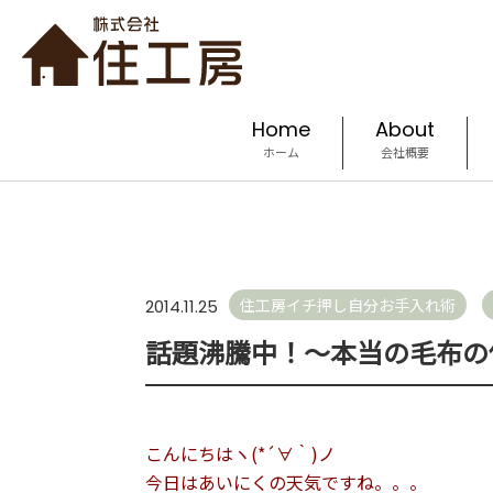
Home
About
ホーム
会社概要
住工房イチ押し自分お手入れ術
2014.11.25
話題沸騰中！～本当の毛布の
こんにちはヽ(*´∀｀)ノ
今日はあいにくの天気ですね。。。