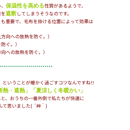
み、
性質があるようで、
保温性を高める
果を
してしまうそうなのです。
遮断
とも重要で、毛布を掛ける位置によって効果は
上方向への放熱を防ぐ。）
を防ぐ。）
方向への放熱を防ぐ。）
**************************
ということが暖かく過ごすコツなんですね!!
」
断熱・遮熱」「夏涼しく冬暖かい」
ると、おうちの一番外側で私たちが快適に
て思いました( ´艸｀)