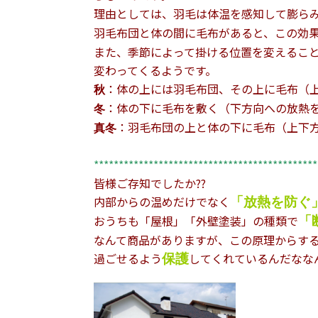
理由としては、羽毛は体温を感知して膨ら
羽毛布団と体の間に毛布があると、この効
また、季節によって掛ける位置を変えるこ
変わってくるようです。
：体の上には羽毛布団、その上に毛布（
秋
：体の下に毛布を敷く（下方向への放熱
冬
：羽毛布団の上と体の下に毛布（上下
真冬
*********************************************
皆様ご存知でしたか??
内部からの温めだけでなく
「放熱を防ぐ
おうちも「屋根」「外壁塗装」の種類で
「
なんて商品がありますが、この原理からす
過ごせるよう
してくれているんだななん
保護