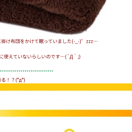
け布団をかけて眠っていました(-_-)゜zzz…
に使えていないらしいのです…(´Д｀;)
**************************
？(°д°)