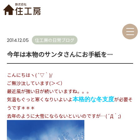
住工房の日常ブログ
2014.12.05
今年は本物のサンタさんにお手紙を…
こんにちはヽ(´▽｀)/
ご無沙汰しています(＞＜）
最近風が強い日が続いていますね。。。
本格的な冬支度
気温もぐっと寒くなりいよいよ
が必要そ
うです＊＊＊
去年のように大雪にならないといいのですが…(´Д｀;)