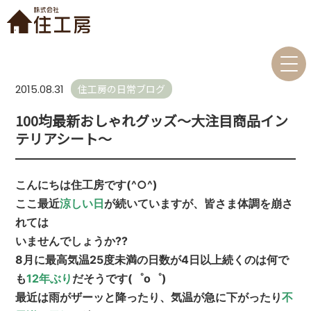
住工房の日常ブログ
2015.08.31
100均最新おしゃれグッズ～大注目商品イン
テリアシート～
こんにちは住工房です(^○^)
ここ最近
涼しい日
が続いていますが、皆さま体調を崩さ
れては
いませんでしょうか??
8月に最高気温25度未満の日数が4日以上続くのは何で
も
12年ぶり
だそうです(゜o゜)
最近は雨がザーッと降ったり、気温が急に下がったり
不