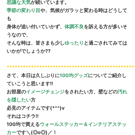
思議な天気
が続いています。
季節の変わり目
や、気候がガラッと変わる時はどうして
も
身体が追い付いていかず、
体調不良
を訴える方が多いそ
うなので、
そんな時は、皆さまも少し
ゆったり
と過ごされてみては
いかがでしょうか??
***********************************************
さて、本日は久しぶりに
100均グッズ
についてご紹介し
ていこうと思います!!
お部屋の
イメージチェンジ
をされたい方、壁などの
汚れ
を隠したい
方
必見のアイテムです(*^^)v
それはコチラ!!
100均で買える
ウォールステッカー＆インテリアステッ
カー
です＼(◎o◎)／！