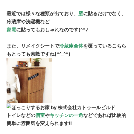
最近では様々な種類が出ており、
壁
に貼るだけでなく、
冷蔵庫や洗濯機など
家電
に貼ってもおしゃれなのです(^^♪
また、リメイクシートで
冷蔵庫全体
を覆っているこちら
もとっても素敵ですね(*^_^*)
トイレなどの
個室
や
キッチンの一角
などであれば比較的
簡単に雰囲気を変えられます!!